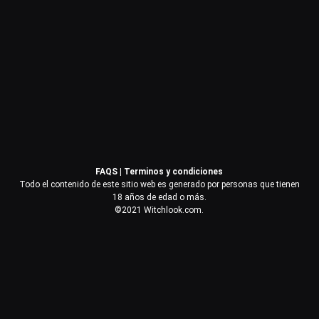
Contraseña
Recuérdame
Acceder
FAQS
|
Terminos y condiciones
¿Olvidaste la contraseña?
Todo el contenido de este sitio web es generado por personas que tienen
18 años de edad o más.
©2021 Witchlook.com.