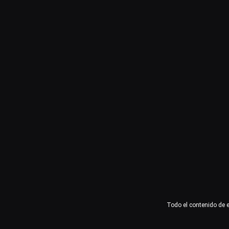
Usuario o email
Contraseña
Recuérdame
Acceder
¿Olvidaste la contraseña?
Todo el contenido de 