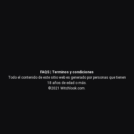
Contraseña
Recuérdame
Acceder
FAQS
|
Terminos y condiciones
¿Olvidaste la contraseña?
Todo el contenido de este sitio web es generado por personas que tienen
18 años de edad o más.
©2021 Witchlook.com.