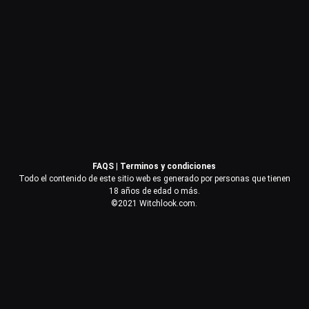
Contraseña
Recuérdame
Acceder
FAQS
|
Terminos y condiciones
¿Olvidaste la contraseña?
Todo el contenido de este sitio web es generado por personas que tienen
18 años de edad o más.
©2021 Witchlook.com.