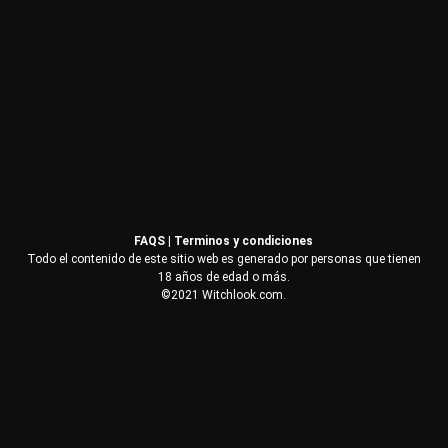
Contraseña
Recuérdame
Acceder
FAQS
|
Terminos y condiciones
¿Olvidaste la contraseña?
Todo el contenido de este sitio web es generado por personas que tienen
18 años de edad o más.
©2021 Witchlook.com.