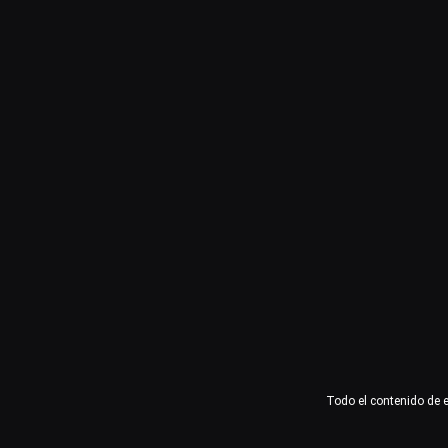
Usuario o email
Contraseña
Recuérdame
Acceder
¿Olvidaste la contraseña?
Todo el contenido de 