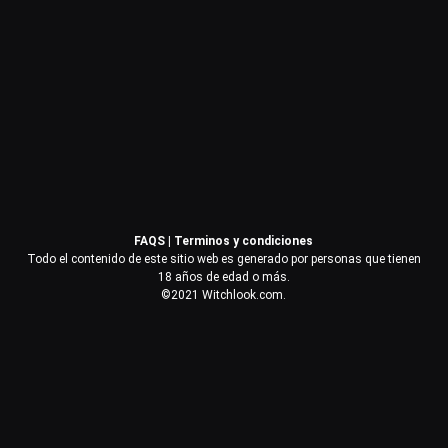
Contraseña
Recuérdame
Acceder
FAQS
|
Terminos y condiciones
¿Olvidaste la contraseña?
Todo el contenido de este sitio web es generado por personas que tienen
18 años de edad o más.
©2021 Witchlook.com.