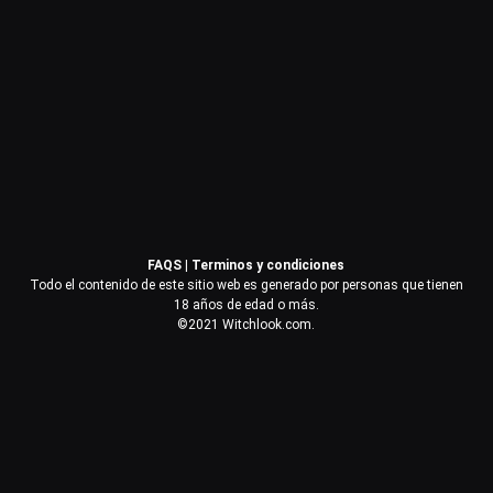
Contraseña
Recuérdame
Acceder
FAQS
|
Terminos y condiciones
¿Olvidaste la contraseña?
Todo el contenido de este sitio web es generado por personas que tienen
18 años de edad o más.
©2021 Witchlook.com.