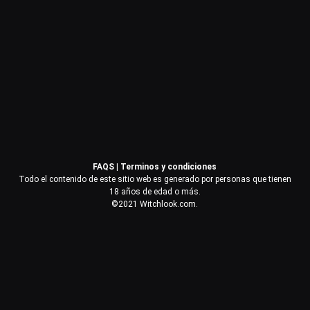
Contraseña
Recuérdame
Acceder
FAQS
|
Terminos y condiciones
¿Olvidaste la contraseña?
Todo el contenido de este sitio web es generado por personas que tienen
18 años de edad o más.
©2021 Witchlook.com.