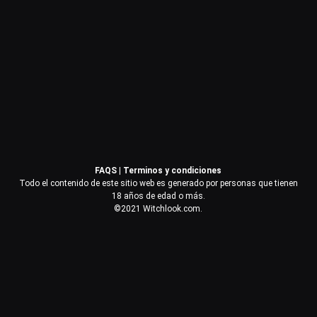
Contraseña
Recuérdame
Acceder
FAQS
|
Terminos y condiciones
¿Olvidaste la contraseña?
Todo el contenido de este sitio web es generado por personas que tienen
18 años de edad o más.
©2021 Witchlook.com.