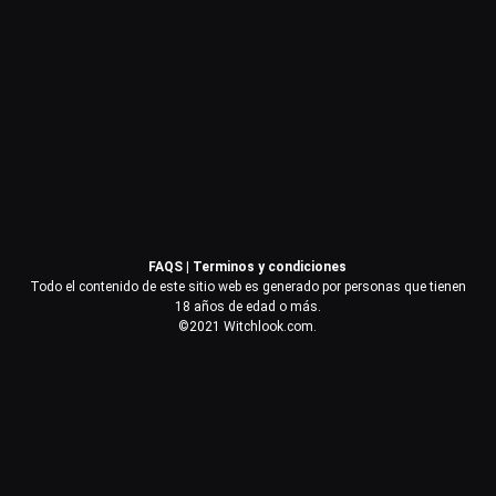
Contraseña
Recuérdame
Acceder
FAQS
|
Terminos y condiciones
¿Olvidaste la contraseña?
Todo el contenido de este sitio web es generado por personas que tienen
18 años de edad o más.
©2021 Witchlook.com.