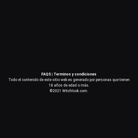
Contraseña
Recuérdame
Acceder
FAQS
|
Terminos y condiciones
¿Olvidaste la contraseña?
Todo el contenido de este sitio web es generado por personas que tienen
18 años de edad o más.
©2021 Witchlook.com.