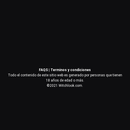
Contraseña
Recuérdame
Acceder
FAQS
|
Terminos y condiciones
¿Olvidaste la contraseña?
Todo el contenido de este sitio web es generado por personas que tienen
18 años de edad o más.
©2021 Witchlook.com.